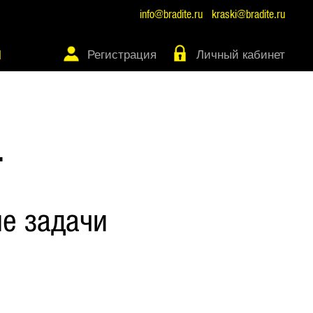
info@bradite.ru
kraski@bradite.ru
Регистрация
Личный кабинет
Ы
Т
е задачи