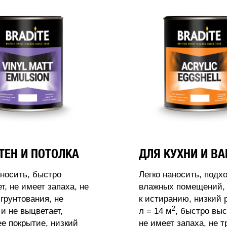
ТЕН И ПОТОЛКА
ДЛЯ КУХНИ И В
аносить, быстро
Легко наносить, подх
т, не имеет запаха, не
влажных помещений, 
 грунтования, не
к истиранию, низкий 
2
 и не выцветает,
л = 14 м
, быстро выс
 покрытие, низкий
не имеет запаха, не т