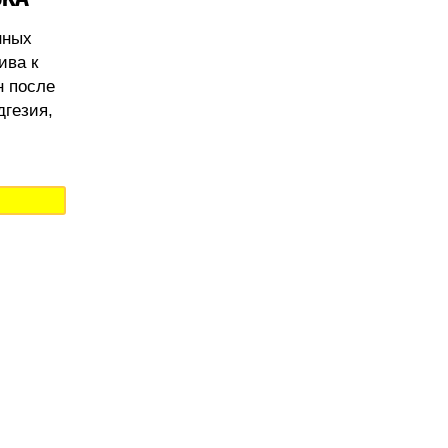
нных
ива к
н после
дгезия,