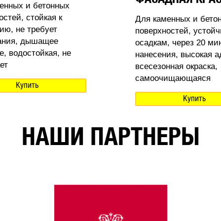
енных и бетонных
остей, стойкая к
Для каменных и бето
ию, не требует
поверхностей, устойч
ания, дышащее
осадкам, через 20 ми
е, водостойкая, не
нанесения, высокая а
ет
всесезонная окраска,
самоочищающаяся
Купить
Купить
НАШИ ПАРТНЕРЫ