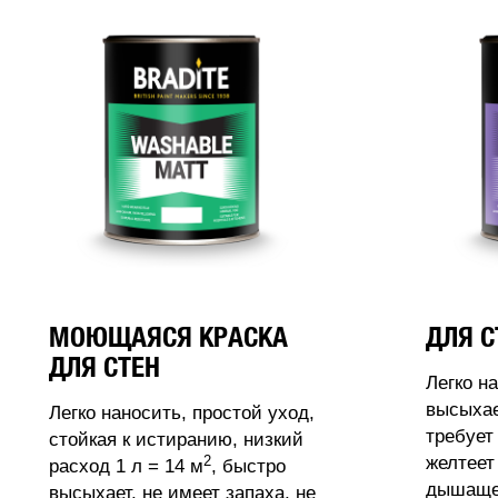
МОЮЩАЯСЯ КРАСКА
ДЛЯ С
ДЛЯ СТЕН
Легко н
высыхае
Легко наносить, простой уход,
требует
стойкая к истиранию, низкий
2
желтеет
расход 1 л = 14 м
, быстро
дышащее
высыхает, не имеет запаха, не