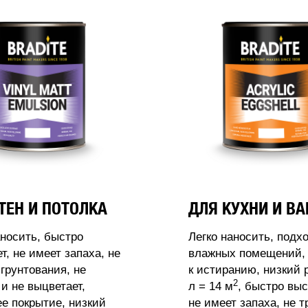
ТЕН И ПОТОЛКА
ДЛЯ КУХНИ И В
аносить, быстро
Легко наносить, подх
т, не имеет запаха, не
влажных помещений, 
 грунтования, не
к истиранию, низкий 
2
 и не выцветает,
л = 14 м
, быстро выс
 покрытие, низкий
не имеет запаха, не т