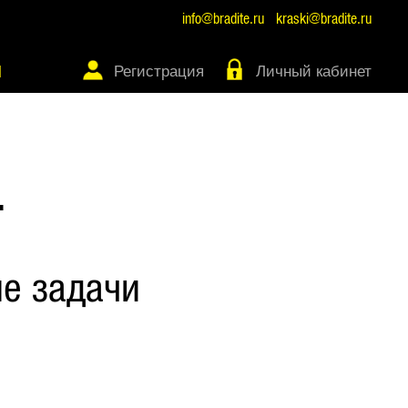
info@bradite.ru
kraski@bradite.ru
Регистрация
Личный кабинет
Ы
Т
е задачи