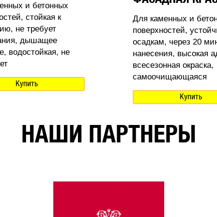
енных и бетонных
остей, стойкая к
Для каменных и бето
ию, не требует
поверхностей, устойч
ания, дышащее
осадкам, через 20 ми
е, водостойкая, не
нанесения, высокая а
ет
всесезонная окраска,
самоочищающаяся
Купить
Купить
НАШИ ПАРТНЕРЫ