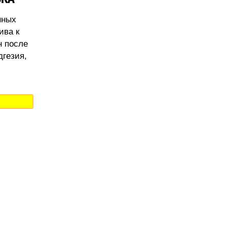
нных
ива к
н после
дгезия,