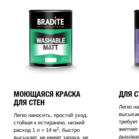
МОЮЩАЯСЯ КРАСКА
ДЛЯ С
ДЛЯ СТЕН
Легко н
высыхае
Легко наносить, простой уход,
требует
стойкая к истиранию, низкий
2
желтеет
расход 1 л = 14 м
, быстро
дышащее
высыхает, не имеет запаха, не