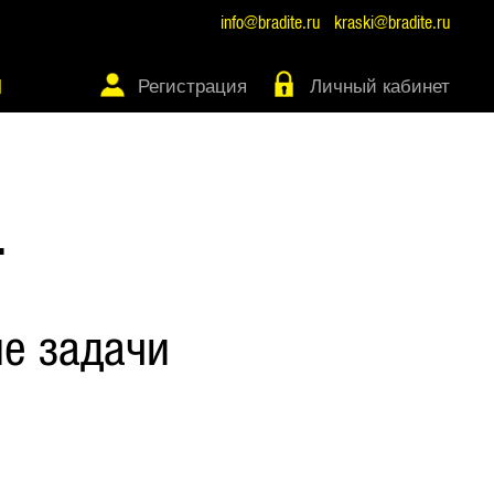
info@bradite.ru
kraski@bradite.ru
Регистрация
Личный кабинет
Ы
Т
е задачи