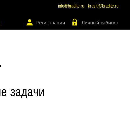
info@bradite.ru
kraski@bradite.ru
Регистрация
Личный кабинет
Ы
Т
е задачи