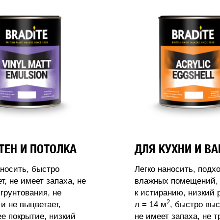
ТЕН И ПОТОЛКА
ДЛЯ КУХНИ И В
аносить, быстро
Легко наносить, подх
т, не имеет запаха, не
влажных помещений, 
 грунтования, не
к истиранию, низкий 
2
 и не выцветает,
л = 14 м
, быстро выс
 покрытие, низкий
не имеет запаха, не т