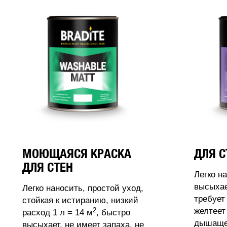
МОЮЩАЯСЯ КРАСКА
ДЛЯ С
ДЛЯ СТЕН
Легко н
высыхае
Легко наносить, простой уход,
требует
стойкая к истиранию, низкий
2
желтеет
расход 1 л = 14 м
, быстро
дышащее
высыхает, не имеет запаха, не