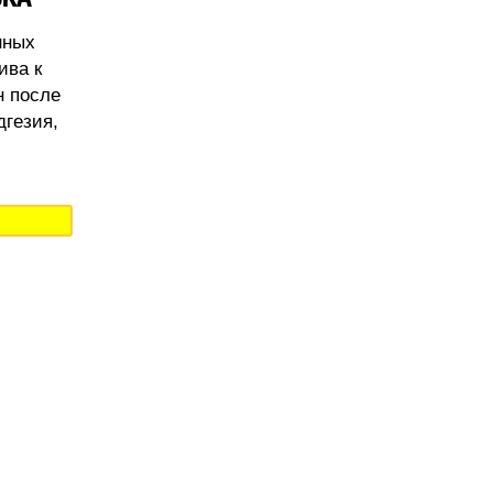
нных
ива к
н после
дгезия,