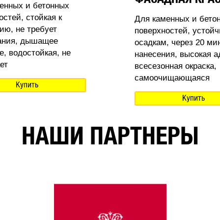
енных и бетонных
остей, стойкая к
Для каменных и бето
ию, не требует
поверхностей, устойч
ания, дышащее
осадкам, через 20 ми
е, водостойкая, не
нанесения, высокая а
ет
всесезонная окраска,
самоочищающаяся
Купить
Купить
НАШИ ПАРТНЕРЫ