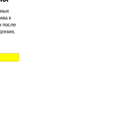
нных
ива к
н после
дгезия,