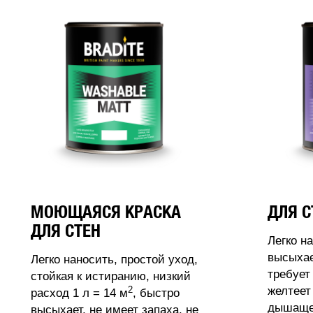
МОЮЩАЯСЯ КРАСКА
ДЛЯ С
ДЛЯ СТЕН
Легко н
высыхае
Легко наносить, простой уход,
требует
стойкая к истиранию, низкий
2
желтеет
расход 1 л = 14 м
, быстро
дышащее
высыхает, не имеет запаха, не