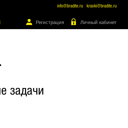
info@bradite.ru
kraski@bradite.ru
Регистрация
Личный кабинет
Ы
Т
е задачи