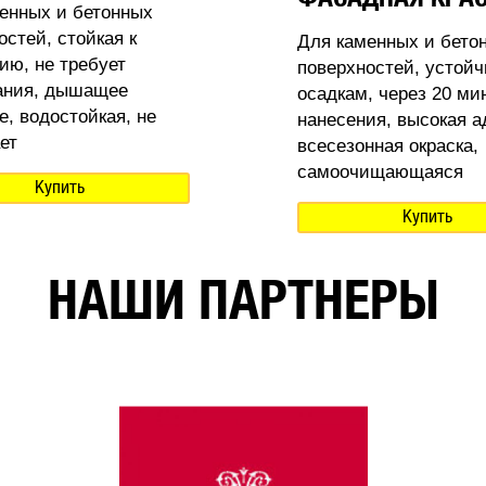
енных и бетонных
остей, стойкая к
Для каменных и бето
ию, не требует
поверхностей, устойч
ания, дышащее
осадкам, через 20 ми
е, водостойкая, не
нанесения, высокая а
ет
всесезонная окраска,
самоочищающаяся
Купить
Купить
НАШИ ПАРТНЕРЫ