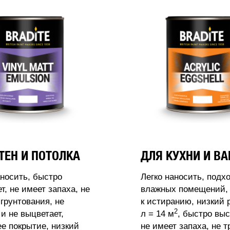
ТЕН И ПОТОЛКА
ДЛЯ КУХНИ И В
аносить, быстро
Легко наносить, подх
т, не имеет запаха, не
влажных помещений, 
 грунтования, не
к истиранию, низкий 
2
 и не выцветает,
л = 14 м
, быстро выс
 покрытие, низкий
не имеет запаха, не т