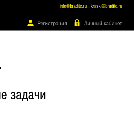
info@bradite.ru
kraski@bradite.ru
Регистрация
Личный кабинет
Ы
Т
е задачи