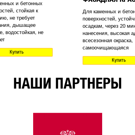
енных и бетонных
остей, стойкая к
Для каменных и бето
ию, не требует
поверхностей, устойч
ания, дышащее
осадкам, через 20 ми
е, водостойкая, не
нанесения, высокая а
ет
всесезонная окраска,
самоочищающаяся
Купить
Купить
НАШИ ПАРТНЕРЫ