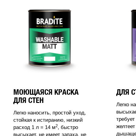
МОЮЩАЯСЯ КРАСКА
ДЛЯ С
ДЛЯ СТЕН
Легко н
высыхае
Легко наносить, простой уход,
требует
стойкая к истиранию, низкий
2
желтеет
расход 1 л = 14 м
, быстро
дышащее
высыхает, не имеет запаха, не