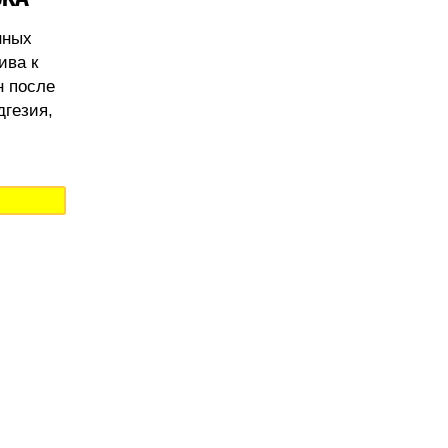
нных
ива к
н после
дгезия,