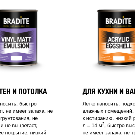
ТЕН И ПОТОЛКА
ДЛЯ КУХНИ И В
аносить, быстро
Легко наносить, подх
т, не имеет запаха, не
влажных помещений, 
 грунтования, не
к истиранию, низкий 
2
 и не выцветает,
л = 14 м
, быстро выс
 покрытие, низкий
не имеет запаха, не т