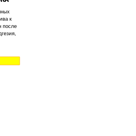
нных
ива к
н после
дгезия,