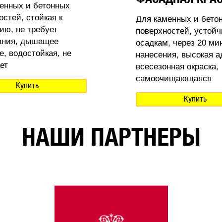
енных и бетонных
остей, стойкая к
Для каменных и бето
ию, не требует
поверхностей, устойч
ания, дышащее
осадкам, через 20 ми
е, водостойкая, не
нанесения, высокая а
ет
всесезонная окраска,
самоочищающаяся
Купить
Купить
НАШИ ПАРТНЕРЫ