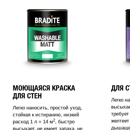
МОЮЩАЯСЯ КРАСКА
ДЛЯ С
ДЛЯ СТЕН
Легко н
высыхае
Легко наносить, простой уход,
требует
стойкая к истиранию, низкий
2
желтеет
расход 1 л = 14 м
, быстро
дышащее
высыхает, не имеет запаха, не