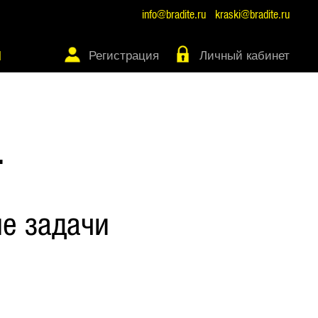
info@bradite.ru
kraski@bradite.ru
Регистрация
Личный кабинет
Ы
Т
е задачи