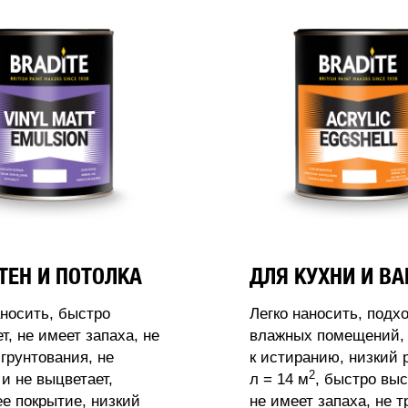
ТЕН И ПОТОЛКА
ДЛЯ КУХНИ И В
аносить, быстро
Легко наносить, подх
т, не имеет запаха, не
влажных помещений, 
 грунтования, не
к истиранию, низкий 
2
 и не выцветает,
л = 14 м
, быстро выс
 покрытие, низкий
не имеет запаха, не т