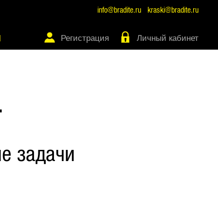
info@bradite.ru
kraski@bradite.ru
Регистрация
Личный кабинет
Ы
Т
е задачи