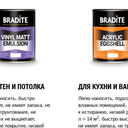
ТЕН И ПОТОЛКА
ДЛЯ КУХНИ И В
аносить, быстро
Легко наносить, подх
т, не имеет запаха, не
влажных помещений, 
 грунтования, не
к истиранию, низкий 
2
 и не выцветает,
л = 14 м
, быстро выс
 покрытие, низкий
не имеет запаха, не т