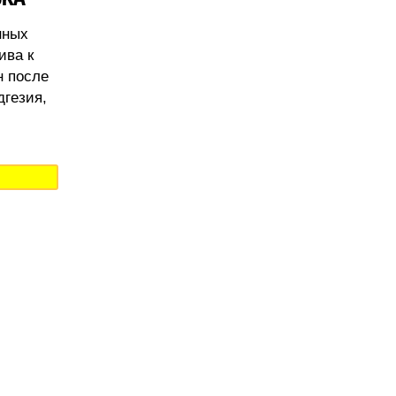
нных
ива к
н после
дгезия,