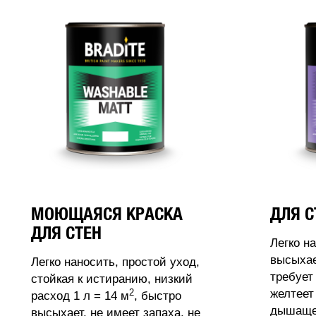
МОЮЩАЯСЯ КРАСКА
ДЛЯ С
ДЛЯ СТЕН
Легко н
высыхае
Легко наносить, простой уход,
требует
стойкая к истиранию, низкий
2
желтеет
расход 1 л = 14 м
, быстро
дышащее
высыхает, не имеет запаха, не