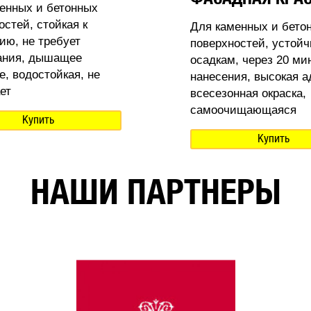
енных и бетонных
остей, стойкая к
Для каменных и бето
ию, не требует
поверхностей, устойч
ания, дышащее
осадкам, через 20 ми
е, водостойкая, не
нанесения, высокая а
ет
всесезонная окраска,
самоочищающаяся
Купить
Купить
НАШИ ПАРТНЕРЫ