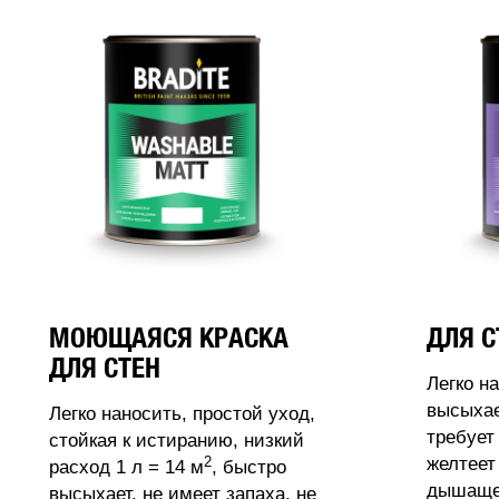
МОЮЩАЯСЯ КРАСКА
ДЛЯ С
ДЛЯ СТЕН
Легко н
высыхае
Легко наносить, простой уход,
требует
стойкая к истиранию, низкий
2
желтеет
расход 1 л = 14 м
, быстро
дышащее
высыхает, не имеет запаха, не