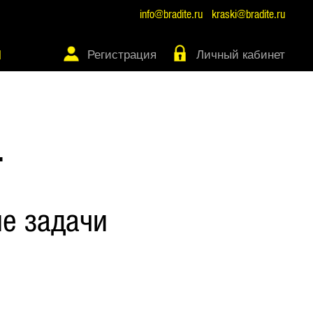
info@bradite.ru
kraski@bradite.ru
Регистрация
Личный кабинет
Ы
Т
е задачи