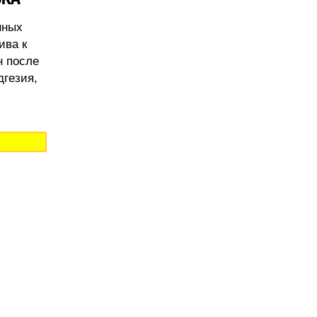
нных
ива к
н после
дгезия,