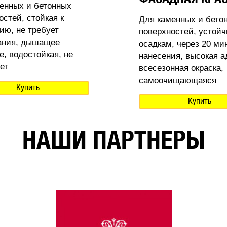
енных и бетонных
остей, стойкая к
Для каменных и бето
ию, не требует
поверхностей, устойч
ания, дышащее
осадкам, через 20 ми
е, водостойкая, не
нанесения, высокая а
ет
всесезонная окраска,
самоочищающаяся
Купить
Купить
НАШИ ПАРТНЕРЫ