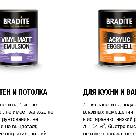
ТЕН И ПОТОЛКА
ДЛЯ КУХНИ И В
аносить, быстро
Легко наносить, подх
т, не имеет запаха, не
влажных помещений, 
 грунтования, не
к истиранию, низкий 
2
 и не выцветает,
л = 14 м
, быстро выс
 покрытие, низкий
не имеет запаха, не т