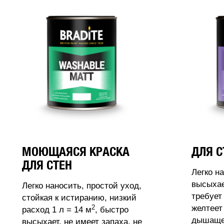
МОЮЩАЯСЯ КРАСКА
ДЛЯ С
ДЛЯ СТЕН
Легко н
высыхае
Легко наносить, простой уход,
требует
стойкая к истиранию, низкий
2
желтеет
расход 1 л = 14 м
, быстро
дышащее
высыхает, не имеет запаха, не