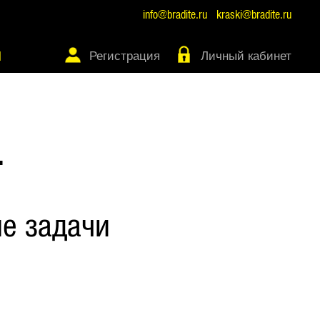
info@bradite.ru
kraski@bradite.ru
Регистрация
Личный кабинет
Ы
Т
е задачи