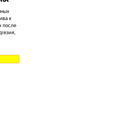
нных
ива к
н после
дгезия,