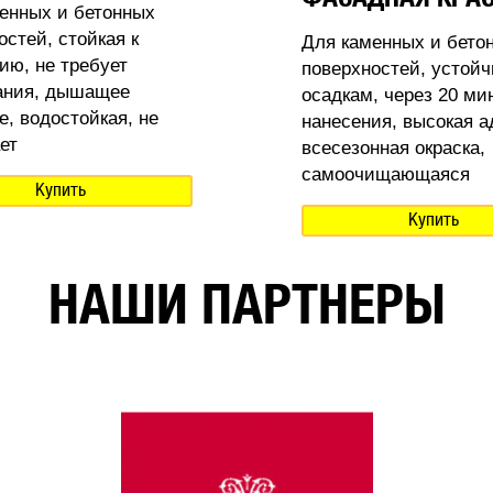
енных и бетонных
остей, стойкая к
Для каменных и бето
ию, не требует
поверхностей, устойч
ания, дышащее
осадкам, через 20 ми
е, водостойкая, не
нанесения, высокая а
ет
всесезонная окраска,
самоочищающаяся
Купить
Купить
НАШИ ПАРТНЕРЫ