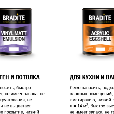
ТЕН И ПОТОЛКА
ДЛЯ КУХНИ И В
аносить, быстро
Легко наносить, подх
т, не имеет запаха, не
влажных помещений, 
 грунтования, не
к истиранию, низкий 
2
 и не выцветает,
л = 14 м
, быстро выс
 покрытие, низкий
не имеет запаха, не т