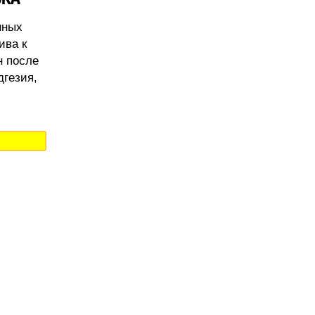
нных
ива к
н после
дгезия,