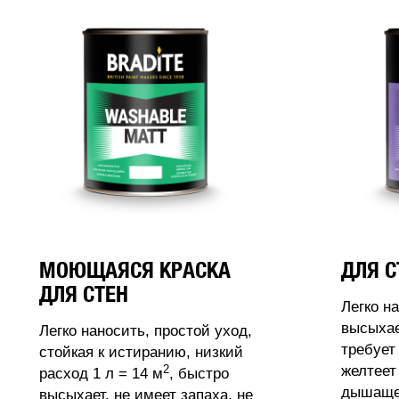
МОЮЩАЯСЯ КРАСКА
ДЛЯ С
ДЛЯ СТЕН
Легко н
высыхае
Легко наносить, простой уход,
требует
стойкая к истиранию, низкий
2
желтеет
расход 1 л = 14 м
, быстро
дышащее
высыхает, не имеет запаха, не