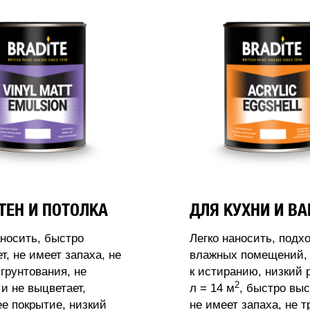
ТЕН И ПОТОЛКА
ДЛЯ КУХНИ И В
аносить, быстро
Легко наносить, подх
т, не имеет запаха, не
влажных помещений, 
 грунтования, не
к истиранию, низкий 
2
 и не выцветает,
л = 14 м
, быстро выс
 покрытие, низкий
не имеет запаха, не т