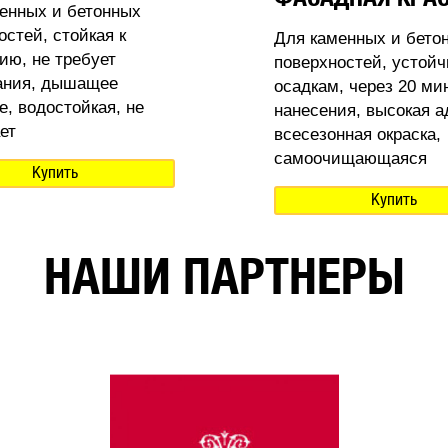
енных и бетонных
остей, стойкая к
Для каменных и бето
ию, не требует
поверхностей, устойч
ания, дышащее
осадкам, через 20 ми
е, водостойкая, не
нанесения, высокая а
ет
всесезонная окраска,
самоочищающаяся
Купить
Купить
НАШИ ПАРТНЕРЫ