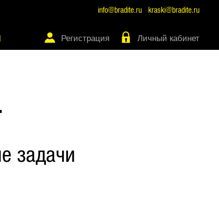
info@bradite.ru
kraski@bradite.ru
Регистрация
Личный кабинет
Ы
Т
е задачи