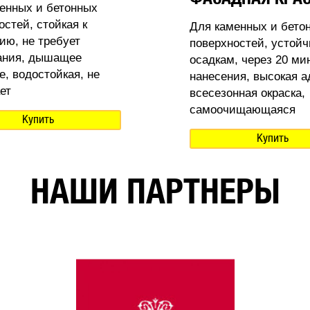
енных и бетонных
остей, стойкая к
Для каменных и бето
ию, не требует
поверхностей, устойч
ания, дышащее
осадкам, через 20 ми
е, водостойкая, не
нанесения, высокая а
ет
всесезонная окраска,
самоочищающаяся
Купить
Купить
НАШИ ПАРТНЕРЫ