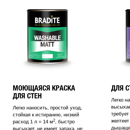
МОЮЩАЯСЯ КРАСКА
ДЛЯ С
ДЛЯ СТЕН
Легко н
высыхае
Легко наносить, простой уход,
требует
стойкая к истиранию, низкий
2
желтеет
расход 1 л = 14 м
, быстро
дышащее
высыхает, не имеет запаха, не