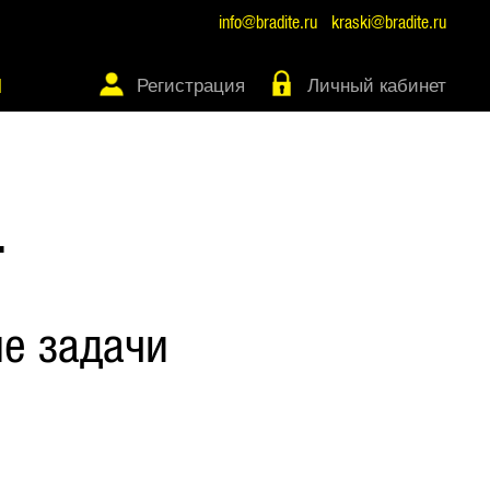
info@bradite.ru
kraski@bradite.ru
Регистрация
Личный кабинет
Ы
Т
е задачи