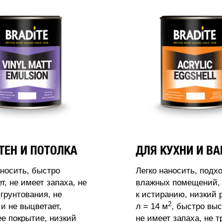
ТЕН И ПОТОЛКА
ДЛЯ КУХНИ И В
аносить, быстро
Легко наносить, подх
т, не имеет запаха, не
влажных помещений, 
 грунтования, не
к истиранию, низкий 
2
 и не выцветает,
л = 14 м
, быстро выс
 покрытие, низкий
не имеет запаха, не т