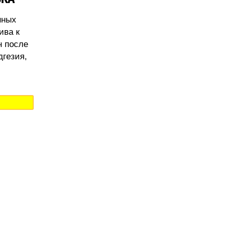
нных
ива к
н после
дгезия,