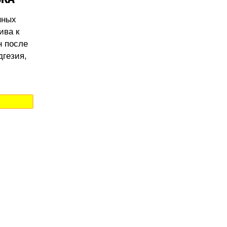
нных
ива к
н после
дгезия,