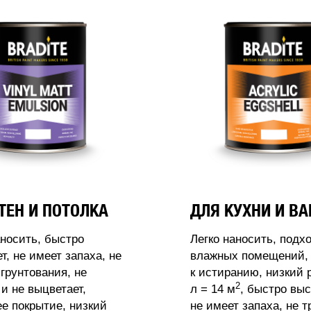
ТЕН И ПОТОЛКА
ДЛЯ КУХНИ И В
аносить, быстро
Легко наносить, подх
т, не имеет запаха, не
влажных помещений, 
 грунтования, не
к истиранию, низкий 
2
 и не выцветает,
л = 14 м
, быстро выс
 покрытие, низкий
не имеет запаха, не т