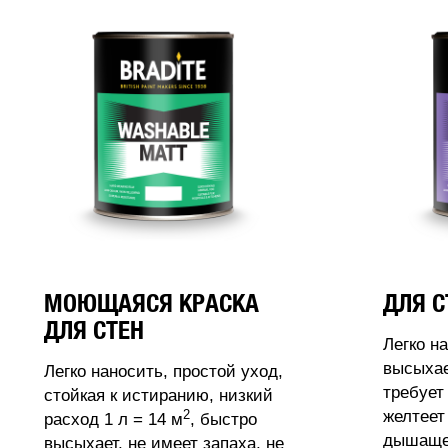
МОЮЩАЯСЯ КРАСКА
ДЛЯ С
ДЛЯ СТЕН
Легко н
высыхае
Легко наносить, простой уход,
требует
стойкая к истиранию, низкий
2
желтеет
расход 1 л = 14 м
, быстро
дышащее
высыхает, не имеет запаха, не