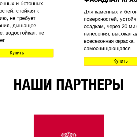
енных и бетонных
остей, стойкая к
Для каменных и бето
ию, не требует
поверхностей, устойч
ания, дышащее
осадкам, через 20 ми
е, водостойкая, не
нанесения, высокая а
ет
всесезонная окраска,
самоочищающаяся
Купить
Купить
НАШИ ПАРТНЕРЫ