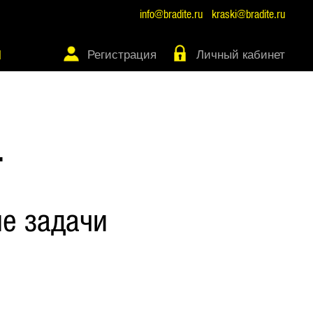
info@bradite.ru
kraski@bradite.ru
Регистрация
Личный кабинет
Ы
Т
е задачи