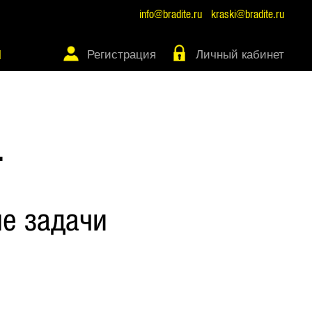
info@bradite.ru
kraski@bradite.ru
Регистрация
Личный кабинет
Ы
Т
е задачи