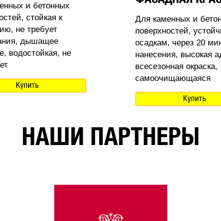
енных и бетонных
остей, стойкая к
Для каменных и бето
ию, не требует
поверхностей, устойч
ания, дышащее
осадкам, через 20 ми
е, водостойкая, не
нанесения, высокая а
ет
всесезонная окраска,
самоочищающаяся
Купить
Купить
НАШИ ПАРТНЕРЫ