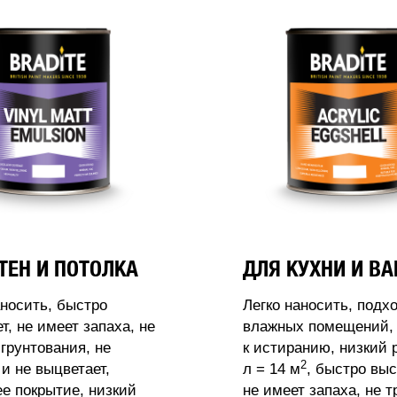
ТЕН И ПОТОЛКА
ДЛЯ КУХНИ И В
аносить, быстро
Легко наносить, подх
т, не имеет запаха, не
влажных помещений, 
 грунтования, не
к истиранию, низкий 
2
 и не выцветает,
л = 14 м
, быстро выс
 покрытие, низкий
не имеет запаха, не т