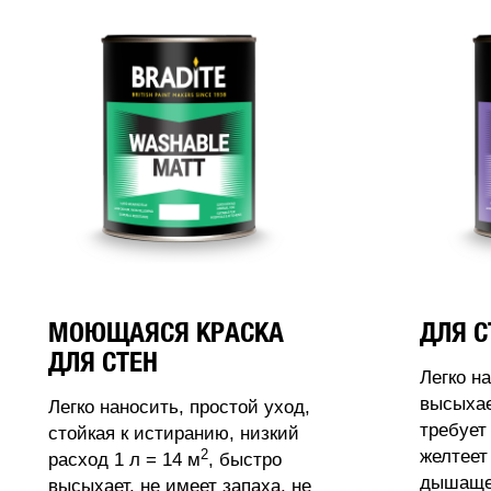
МОЮЩАЯСЯ КРАСКА
ДЛЯ С
ДЛЯ СТЕН
Легко н
высыхае
Легко наносить, простой уход,
требует
стойкая к истиранию, низкий
2
желтеет
расход 1 л = 14 м
, быстро
дышащее
высыхает, не имеет запаха, не