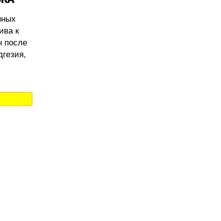
нных
ива к
н после
дгезия,