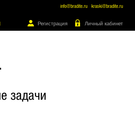
info@bradite.ru
kraski@bradite.ru
Регистрация
Личный кабинет
Ы
Т
е задачи