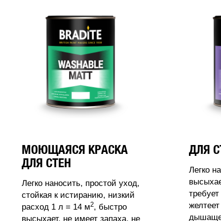
МОЮЩАЯСЯ КРАСКА
ДЛЯ С
ДЛЯ СТЕН
Легко н
высыхае
Легко наносить, простой уход,
требует
стойкая к истиранию, низкий
2
желтеет
расход 1 л = 14 м
, быстро
дышащее
высыхает, не имеет запаха, не