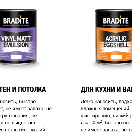
ТЕН И ПОТОЛКА
ДЛЯ КУХНИ И В
аносить, быстро
Легко наносить, подх
т, не имеет запаха, не
влажных помещений, 
 грунтования, не
к истиранию, низкий 
2
 и не выцветает,
л = 14 м
, быстро выс
 покрытие, низкий
не имеет запаха, не т