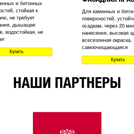
енных и бетонных
остей, стойкая к
Для каменных и бето
ию, не требует
поверхностей, устойч
ания, дышащее
осадкам, через 20 ми
е, водостойкая, не
нанесения, высокая а
ет
всесезонная окраска,
самоочищающаяся
Купить
Купить
НАШИ ПАРТНЕРЫ