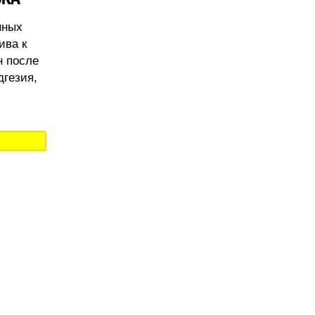
нных
ива к
н после
дгезия,