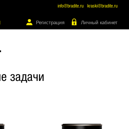
info@bradite.ru
kraski@bradite.ru
Регистрация
Личный кабинет
Ы
Т
е задачи