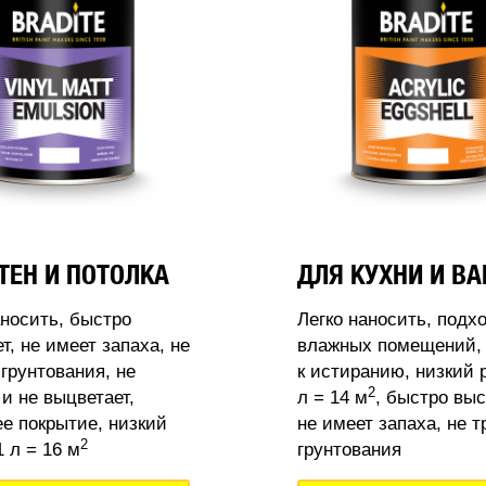
ТЕН И ПОТОЛКА
ДЛЯ КУХНИ И В
аносить, быстро
Легко наносить, подх
т, не имеет запаха, не
влажных помещений, 
 грунтования, не
к истиранию, низкий 
2
 и не выцветает,
л = 14 м
, быстро выс
 покрытие, низкий
не имеет запаха, не т
2
 л = 16 м
грунтования