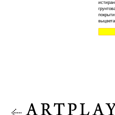
истиран
грунтов
покрыти
выцвета