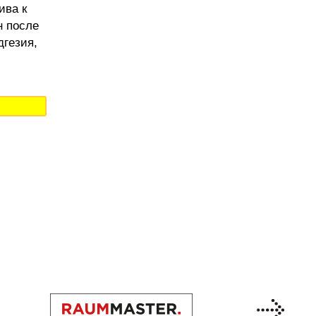
ива к
н после
дгезия,
Previous