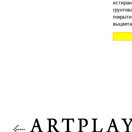
истиран
грунтов
покрыти
выцвета