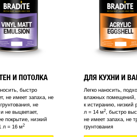
ТЕН И ПОТОЛКА
ДЛЯ КУХНИ И В
аносить, быстро
Легко наносить, подх
т, не имеет запаха, не
влажных помещений, 
 грунтования, не
к истиранию, низкий 
2
 и не выцветает,
л = 14 м
, быстро выс
 покрытие, низкий
не имеет запаха, не т
2
 л = 16 м
грунтования