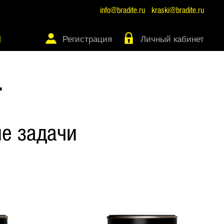
info@bradite.ru
kraski@bradite.ru
Регистрация
Личный кабинет
Ы
Т
е задачи