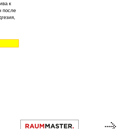
ива к
н после
дгезия,
Previous