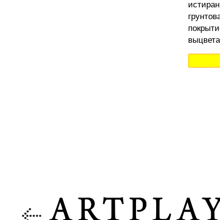
истиран
грунтов
покрыти
выцвета