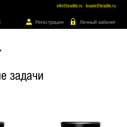
info@bradite.ru
kraski@bradite.ru
Регистрация
Личный кабинет
Ы
Т
е задачи