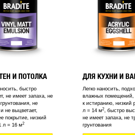
ТЕН И ПОТОЛКА
ДЛЯ КУХНИ И В
аносить, быстро
Легко наносить, подх
т, не имеет запаха, не
влажных помещений, 
 грунтования, не
к истиранию, низкий 
2
 и не выцветает,
л = 14 м
, быстро выс
 покрытие, низкий
не имеет запаха, не т
2
 л = 16 м
грунтования