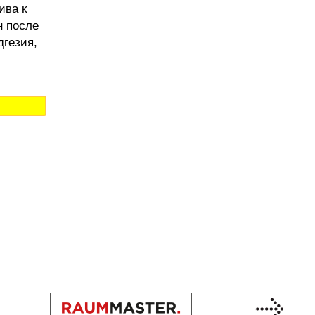
ива к
н после
дгезия,
Previous