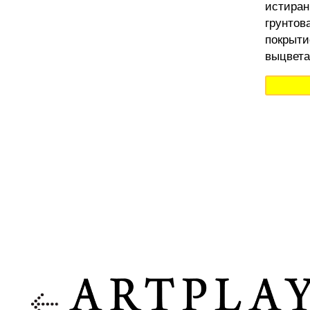
истиран
грунтов
покрыти
выцвета