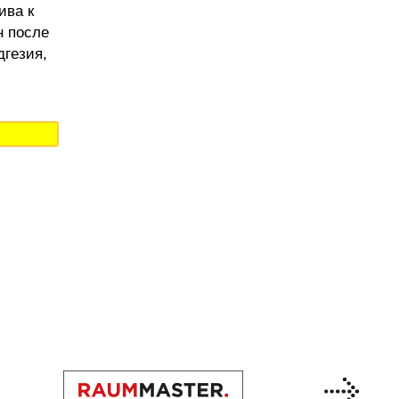
ива к
н после
дгезия,
Previous