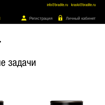
info@bradite.ru
kraski@bradite.ru
Регистрация
Личный кабинет
Ы
Т
е задачи