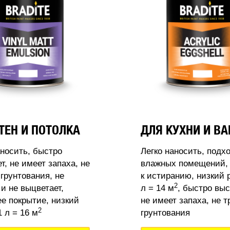
ТЕН И ПОТОЛКА
ДЛЯ КУХНИ И В
аносить, быстро
Легко наносить, подх
т, не имеет запаха, не
влажных помещений, 
 грунтования, не
к истиранию, низкий 
2
 и не выцветает,
л = 14 м
, быстро выс
 покрытие, низкий
не имеет запаха, не т
2
 л = 16 м
грунтования