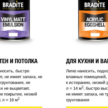
ТЕН И ПОТОЛКА
ДЛЯ КУХНИ И В
аносить, быстро
Легко наносить, подх
т, не имеет запаха, не
влажных помещений, 
 грунтования, не
к истиранию, низкий 
2
 и не выцветает,
л = 14 м
, быстро выс
 покрытие, низкий
не имеет запаха, не т
2
 л = 16 м
грунтования