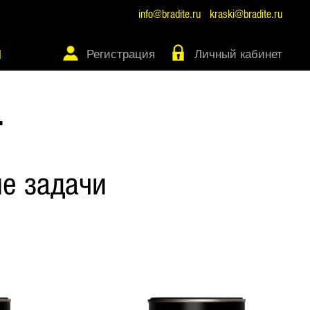
info@bradite.ru
kraski@bradite.ru
Регистрация
Личный кабинет
Ы
Т
е задачи