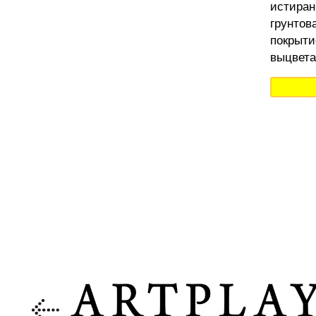
истиран
грунтов
покрыти
выцвета