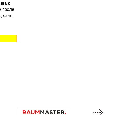
ива к
н после
дгезия,
Previous