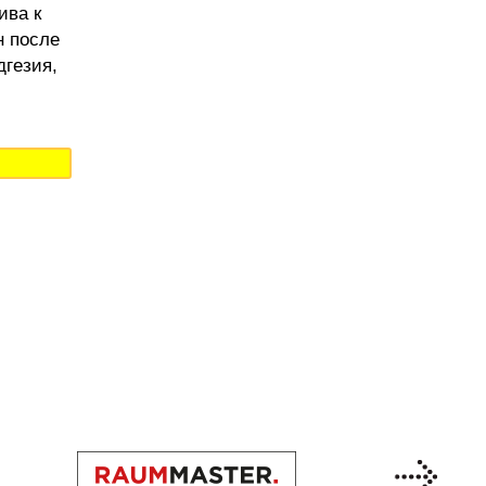
ива к
н после
дгезия,
Previous