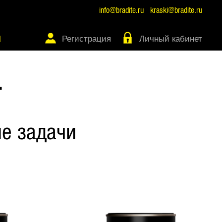
info@bradite.ru
kraski@bradite.ru
Регистрация
Личный кабинет
Ы
Т
е задачи