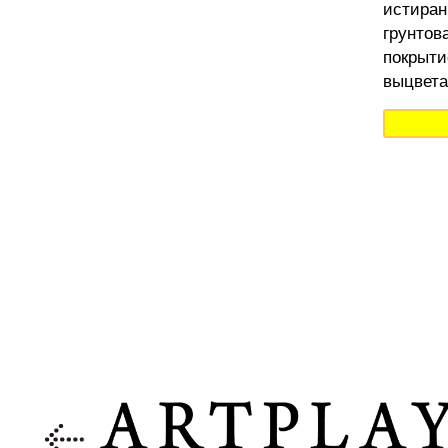
истиран
грунтов
покрыти
выцвета