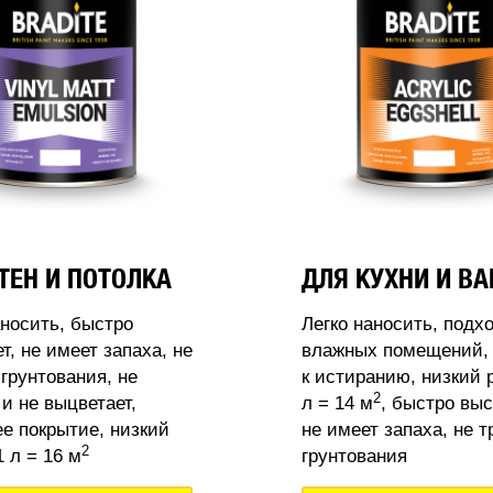
ТЕН И ПОТОЛКА
ДЛЯ КУХНИ И В
аносить, быстро
Легко наносить, подх
т, не имеет запаха, не
влажных помещений, 
 грунтования, не
к истиранию, низкий 
2
 и не выцветает,
л = 14 м
, быстро выс
 покрытие, низкий
не имеет запаха, не т
2
 л = 16 м
грунтования