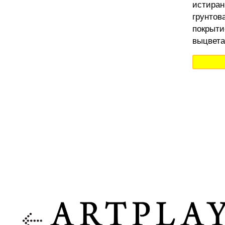
истиран
грунтов
покрыти
выцвета