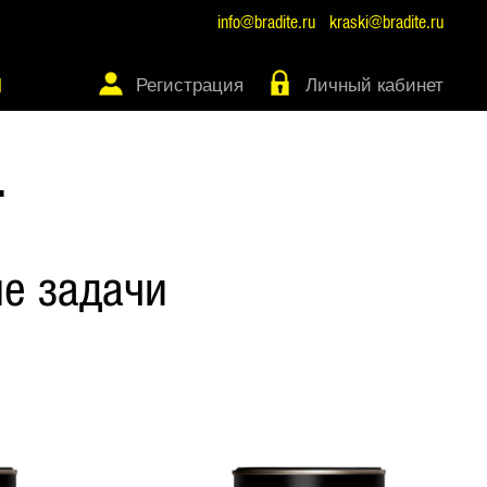
info@bradite.ru
kraski@bradite.ru
Регистрация
Личный кабинет
Ы
Т
е задачи