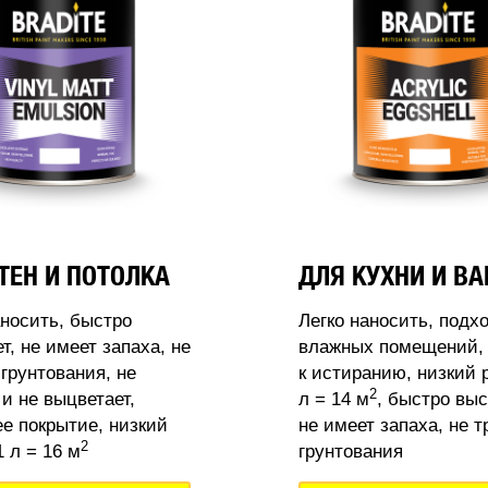
ТЕН И ПОТОЛКА
ДЛЯ КУХНИ И В
аносить, быстро
Легко наносить, подх
т, не имеет запаха, не
влажных помещений, 
 грунтования, не
к истиранию, низкий 
2
 и не выцветает,
л = 14 м
, быстро выс
 покрытие, низкий
не имеет запаха, не т
2
 л = 16 м
грунтования