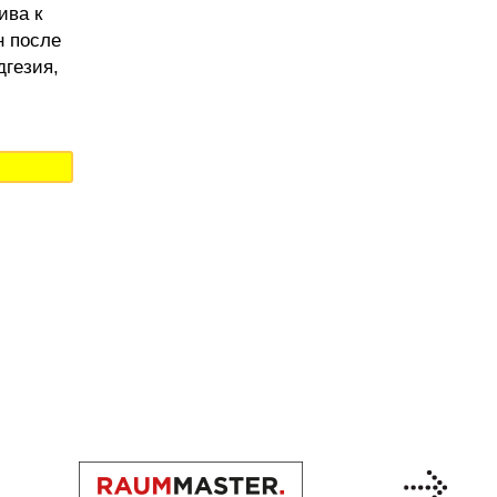
ива к
н после
дгезия,
Previous