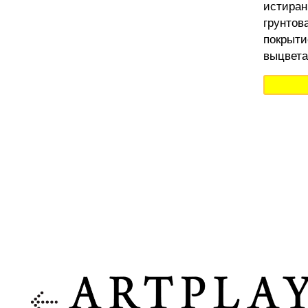
истиран
грунтов
покрыти
выцвета