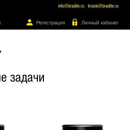
info@bradite.ru
kraski@bradite.ru
Регистрация
Личный кабинет
Ы
Т
е задачи