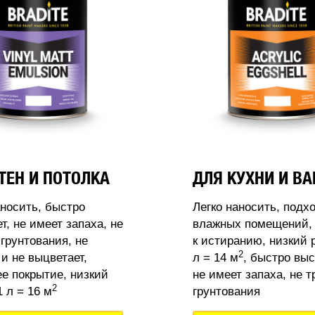
ТЕН И ПОТОЛКА
ДЛЯ КУХНИ И В
аносить, быстро
Легко наносить, подх
т, не имеет запаха, не
влажных помещений, 
 грунтования, не
к истиранию, низкий 
2
 и не выцветает,
л = 14 м
, быстро выс
 покрытие, низкий
не имеет запаха, не т
2
 л = 16 м
грунтования