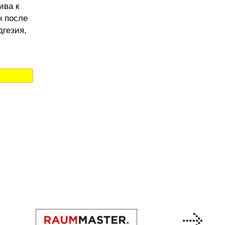
ива к
н после
дгезия,
Previous