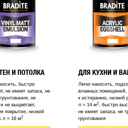
ТЕН И ПОТОЛКА
ДЛЯ КУХНИ И В
аносить, быстро
Легко наносить, подх
т, не имеет запаха, не
влажных помещений, 
 грунтования, не
к истиранию, низкий 
2
 и не выцветает,
л = 14 м
, быстро выс
 покрытие, низкий
не имеет запаха, не т
2
 л = 16 м
грунтования