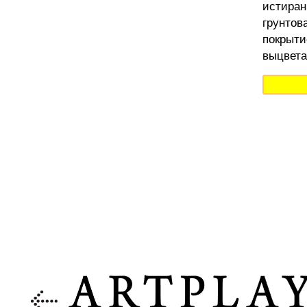
истиран
грунтов
покрыти
выцвета