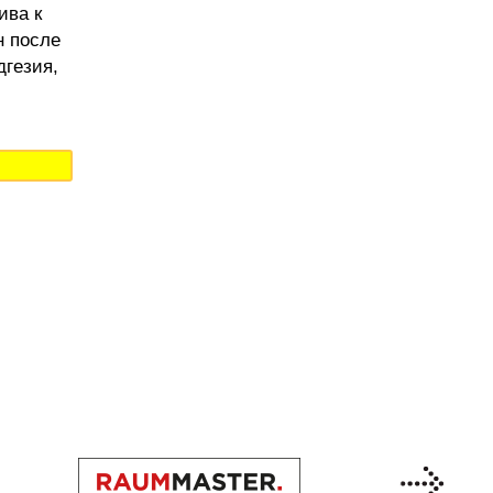
ива к
н после
дгезия,
Previous