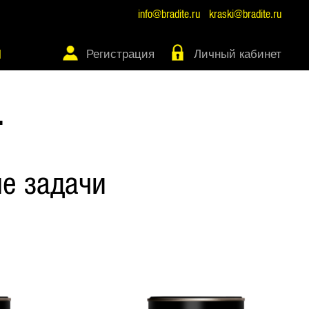
info@bradite.ru
kraski@bradite.ru
Регистрация
Личный кабинет
Ы
Т
е задачи