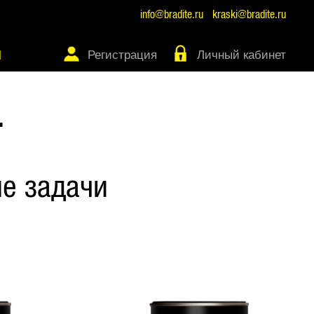
info@bradite.ru
kraski@bradite.ru
Регистрация
Личный кабинет
Ы
Т
е задачи