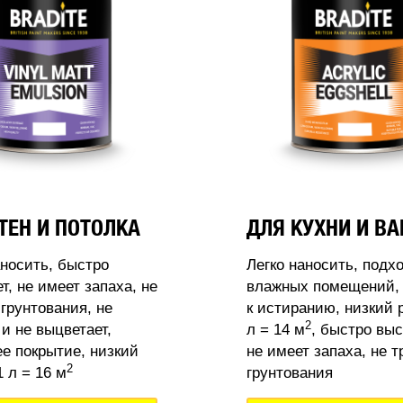
ТЕН И ПОТОЛКА
ДЛЯ КУХНИ И В
аносить, быстро
Легко наносить, подх
т, не имеет запаха, не
влажных помещений, 
 грунтования, не
к истиранию, низкий 
2
 и не выцветает,
л = 14 м
, быстро выс
 покрытие, низкий
не имеет запаха, не т
2
 л = 16 м
грунтования