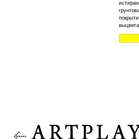
истиран
грунтов
покрыти
выцвета