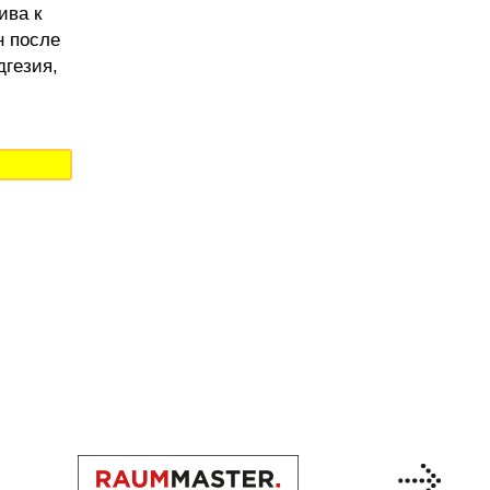
ива к
н после
дгезия,
Previous