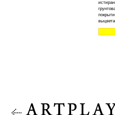
истиран
грунтов
покрыти
выцвета