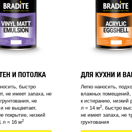
ТЕН И ПОТОЛКА
ДЛЯ КУХНИ И В
аносить, быстро
Легко наносить, подх
т, не имеет запаха, не
влажных помещений, 
 грунтования, не
к истиранию, низкий 
2
 и не выцветает,
л = 14 м
, быстро выс
 покрытие, низкий
не имеет запаха, не т
2
 л = 16 м
грунтования