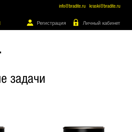
info@bradite.ru
kraski@bradite.ru
Регистрация
Личный кабинет
Ы
Т
е задачи