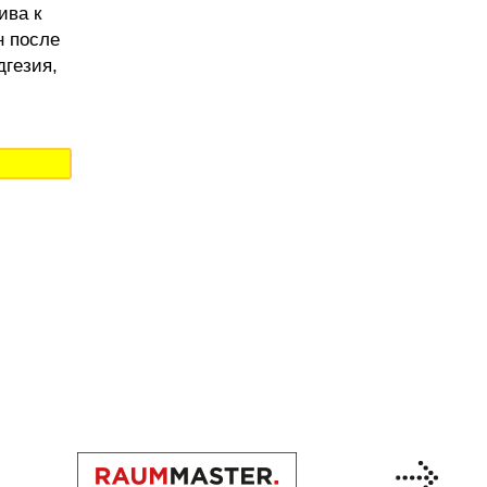
ива к
н после
дгезия,
Previous