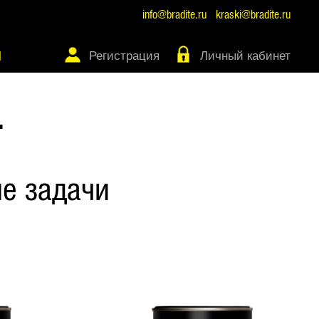
info@bradite.ru
kraski@bradite.ru
Регистрация
Личный кабинет
Ы
Т
е задачи