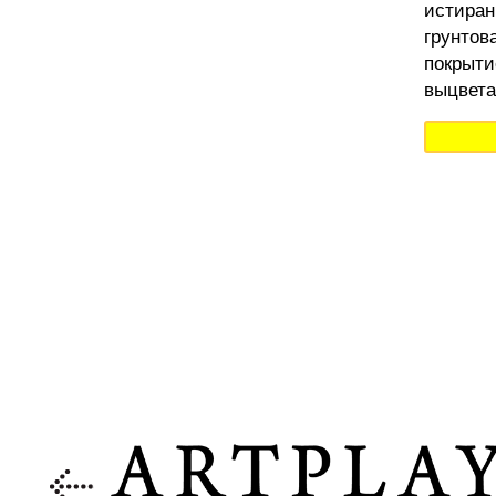
истиран
грунтов
покрыти
выцвета