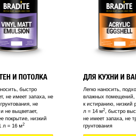
ТЕН И ПОТОЛКА
ДЛЯ КУХНИ И В
аносить, быстро
Легко наносить, подх
т, не имеет запаха, не
влажных помещений, 
 грунтования, не
к истиранию, низкий 
2
 и не выцветает,
л = 14 м
, быстро выс
 покрытие, низкий
не имеет запаха, не т
2
 л = 16 м
грунтования